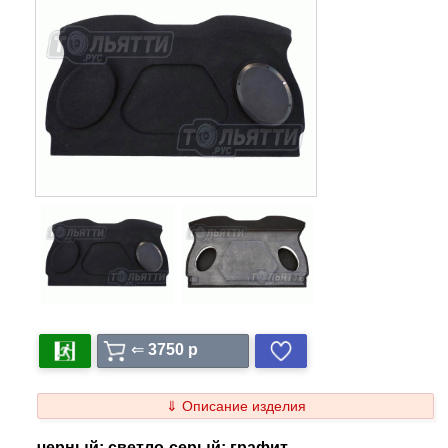
⇐
3750 p
⇓ Описание изделия
черный; светло-серый; графит