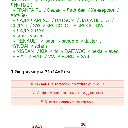
ЛИФТБЕК
√ ГРАНТА FL √ Седан √ Лифтбек √ Универсал √
Хэтчбек
√ ЛАДА ЛАРГУС √ DATSUN √ ЛАДА ВЕСТА √
СЕДАН √ SW √ КРОСС_СЕ √ КРОСС_SW
√ ЛАДА X RAY
√ lanos √ aveo
√ RENAULT √ logan √ sandero √ duster √
HYNDAI √ solaris
√ NISSAN √ KIA √ rio √ DAEWOO √ nexia √ aveo
√ FIAT √ FIAT √ VW √ FORD √ УАЗ
0.2кг. размеры:31x14x2 см
⇓ Мнения и вопросы по товару: 262.17
⇓ Информация по оплате и доставке
⇓ С этим товаром покупают:
262.18
261.3