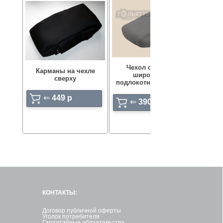
Чехол съемный
Чехол 
Карманы на чехле
широкий на
черн
сверху
подлокотник АЛАМАР
К
⇐
449 p
⇐
390 p
КОНТАКТЫ:
Договор публичной оферты
Уголок потребителя
Гарантийные обязательства