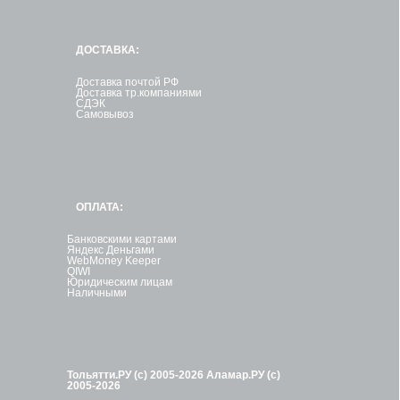
ДОСТАВКА:
Доставка почтой РФ
Доставка тр.компаниями
СДЭК
Самовывоз
ОПЛАТА:
Банковскими картами
Яндекс Деньгами
WebMoney Keeper
QIWI
Юридическим лицам
Наличными
Тольятти.РУ (с) 2005-2026
Аламар.РУ (с)
2005-2026