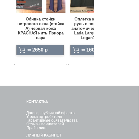
Обивка стойки
Оплетка кожаная на
ветрового окна (стойка
руль с повторением
Руль
А) черная кожа
анатомической формы
3
КРАСНАЯ нить Приора
Lada Largus, Renault
пара
Logan1 (200 ...
⇐
2650 p
⇐
1600 p
КОНТАКТЫ:
Договор публичной оферты
Уголок потребителя
Гарантийные обязательства
Отзывы покупателей
Прайс-лист
ЛИЧНЫЙ КАБИНЕТ