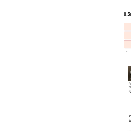
0.5
с
а