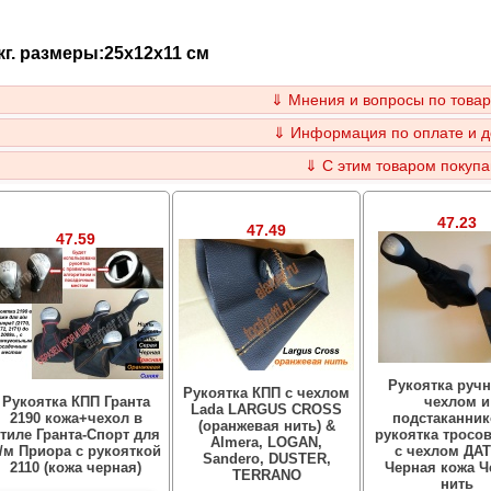
кг. размеры:25x12x11 см
⇓ Мнения и вопросы по товар
⇓ Информация по оплате и д
⇓ С этим товаром покупа
47.23
47.49
47.59
Рукоятка ручн
Рукоятка КПП с чехлом
Рукоятка КПП Гранта
чехлом и
Lada LARGUS CROSS
2190 кожа+чехол в
подстаканник
(оранжевая нить) &
тиле Гранта-Спорт для
рукоятка тросо
Almera, LOGAN,
/м Приора с рукояткой
с чехлом ДА
Sandero, DUSTER,
2110 (кожа черная)
Черная кожа Ч
TERRANO
нить