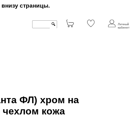
 внизу страницы.
🔍
Личный
кабинет
анта ФЛ) хром на
 чехлом кожа