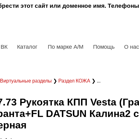
рести этот сайт или доменное имя. Телефоны
 ВК
Каталог
По марке А/М
Помощь
О нас
Виртуальные разделы
❯
Раздел КОЖА
❯ ...
7.73 Рукоятка КПП Vesta (Гр
ранта+FL DATSUN Калина2 с
ерная