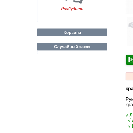
Разбудить
Корзина
Случайный заказ
кра
Рук
кра
√ 
√ 
√ 