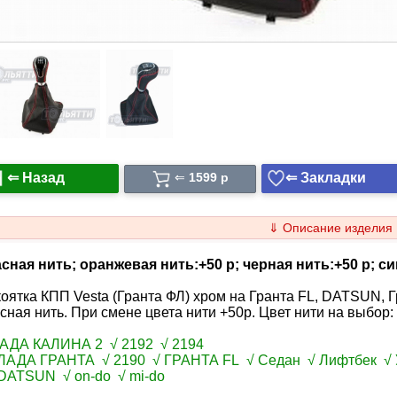
⇐ Назад
⇐ Закладки
⇐
1599 p
⇓ Описание изделия
сная нить; оранжевая нить:+50 р; черная нить:+50 р; син
оятка КПП Vesta (Гранта ФЛ) хром на Гранта FL, DATSUN, Г
сная нить. При смене цвета нити +50р. Цвет нити на выбор:
ЛАДА КАЛИНА 2 √ 2192 √ 2194
ЛАДА ГРАНТА √ 2190 √ ГРАНТА FL √ Седан √ Лифтбек √ 
DATSUN √ on-do √ mi-do