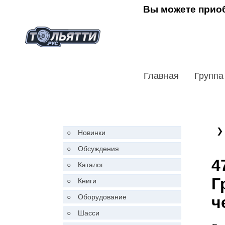
Вы можете приоб
Главная
Группа
❯
○
Новинки
○
Обсуждения
4
○
Каталог
Г
○
Книги
○
Оборудование
ч
○
Шасси