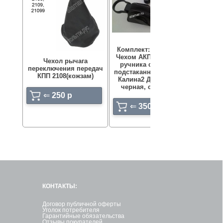
Комплект: Рукоятка с
Чехом АКП и рукоятка
Чехол рычага
Кры
ручника с чехлом и
переключения передач
ящик
подстаканником Гранта
КПП 2108(кожзам)
2
Калина2 Датсун кожа
черная, серая нить
⇐
250 p
⇐
3500 p
КОНТАКТЫ:
Договор публичной оферты
Уголок потребителя
Гарантийные обязательства
Отзывы покупателей