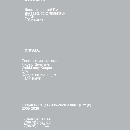
Доставка почтой РФ
Доставка тр.компаниями
СДЭК
Самовывоз
ОПЛАТА:
Банковскими картами
Яндекс Деньгами
WebMoney Keeper
QIWI
Юридическим лицам
Наличными
Тольятти.РУ (с) 2005-2026
Аламар.РУ (с)
2005-2026
+7(8482)41-17-44
+7(9674)87-28-10
+7(9626)111-744