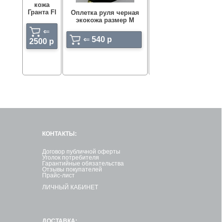
Под
кожа
Калина1
(и
Гранта Fl
Оплетка руля черная
за
экокожа размер М
⇐
380
⇐
p
⇐
540 p
2500 p
КОНТАКТЫ:
Договор публичной оферты
Уголок потребителя
Гарантийные обязательства
Отзывы покупателей
Прайс-лист
ЛИЧНЫЙ КАБИНЕТ
ДОСТАВКА: