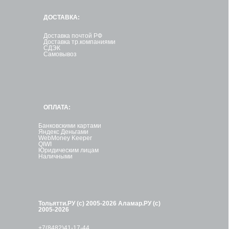
ДОСТАВКА:
Доставка почтой РФ
Доставка тр.компаниями
СДЭК
Самовывоз
ОПЛАТА:
Банковскими картами
Яндекс Деньгами
WebMoney Keeper
QIWI
Юридическим лицам
Наличными
Тольятти.РУ (с) 2005-2026
Аламар.РУ (с)
2005-2026
+7(8482)41-17-44