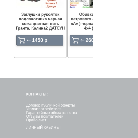
Заглушки рукояток
Обивка стойки
Чехо
подлокотника черная
ветрового окна (стойка
переда
кожа цветная нить
«А» ) черная кожа Лада
ВНЕШНЕ
Гранта, Калина2 ДАТСУН
4х4 (Нива)
⇐
1450 p
⇐
2600 p
КОНТАКТЫ:
Договор публичной оферты
Уголок потребителя
Гарантийные обязательства
Отзывы покупателей
Прайс-лист
ЛИЧНЫЙ КАБИНЕТ