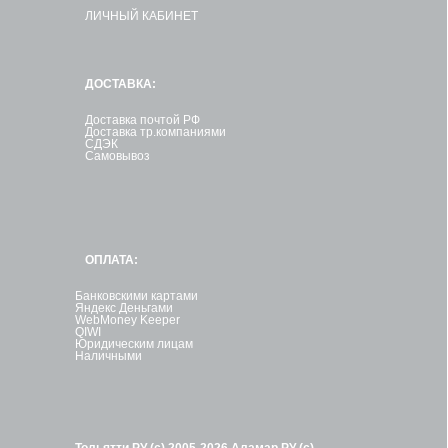
ЛИЧНЫЙ КАБИНЕТ
ДОСТАВКА:
Доставка почтой РФ
Доставка тр.компаниями
СДЭК
Самовывоз
ОПЛАТА:
Банковскими картами
Яндекс Деньгами
WebMoney Keeper
QIWI
Юридическим лицам
Наличными
Тольятти.РУ (с) 2005-2026
Аламар.РУ (с)