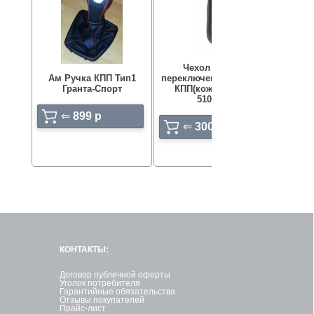
Чехол рычага
Ам Ручка КПП Тип1
переключения передач
Руль к
Гранта-Спорт
КПП(кожзам)2110-
подушк
5109070
⇐
899 p
⇐
300 p
КОНТАКТЫ:
Договор публичной оферты
Уголок потребителя
Гарантийные обязательства
Отзывы покупателей
Прайс-лист