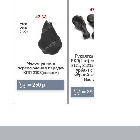
47.88
47.40
47.63
Рукоят
хром
КПП с
чехло
Lada
VEST
(Веста
(кожа
Рукоятка КПП(1шт) и
черная
РКП(2шт) лада 4х4 (нива
без
Чехол рычага
2121, 21213, 21214, 2131,
рамки
переключения передач
урбан) с чехлами в
КПП 2108(кожзам)
чёрной коже в стиле
⇐
Веста хром
⇐
250 p
2100
p
⇐
2900 p