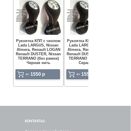
Рукоятка КПП с чехлом
Рукоятка КПП с чехлом
Подуш
Lada LARGUS, Nissan
Lada LARGUS, Nissan
(ими
Almera, Renault LOGAN
Almera, Renault LOGAN
заглу
Renault DUSTER, Nissan
Renault DUSTER, Nissan
прибор
TERRANO (без рамки)
TERRANO (без рамки)
Кал
Черная нить
Серая нить
⇐
1550 p
⇐
1550 p
КОНТАКТЫ: