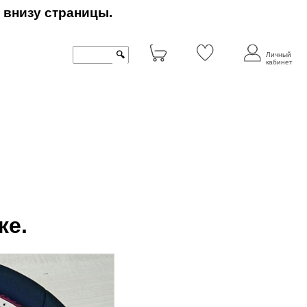
 внизу страницы.
🔍
Личный
кабинет
же.