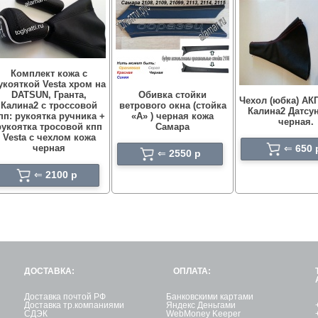
Комплект кожа с
укояткой Vesta хром на
DATSUN, Гранта,
Обивка стойки
Чехол (юбка) АК
Калина2 с троссовой
ветрового окна (стойка
Калина2 Датсу
пп: рукоятка ручника +
«А» ) черная кожа
черная.
рукоятка тросовой кпп
Самара
Vesta с чехлом кожа
черная
⇐
650 
⇐
2550 p
⇐
2100 p
ДОСТАВКА:
ОПЛАТА:
Доставка почтой РФ
Банковскими картами
Доставка тр.компаниями
Яндекс Деньгами
СДЭК
WebMoney Keeper