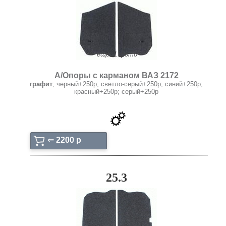
ещё: 1 фото
А/Опоры с карманом ВАЗ 2172
графит
; черный+250р; светло-серый+250р; синий+250р;
красный+250р; серый+250р
⇐
2200 p
25.3