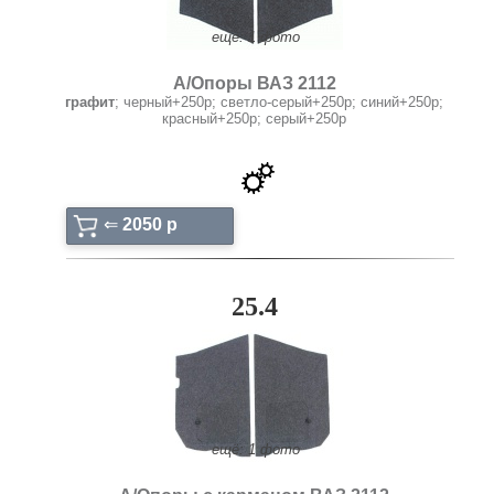
ещё: 1 фото
А/Опоры ВАЗ 2112
графит
; черный+250р; светло-серый+250р; синий+250р;
красный+250р; серый+250р
⇐
2050 p
25.4
ещё: 1 фото