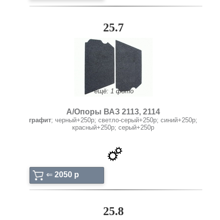
25.7
ещё: 1 фото
А/Опоры ВАЗ 2113, 2114
графит
; черный+250р; светло-серый+250р; синий+250р;
красный+250р; серый+250р
⇐
2050 p
25.8