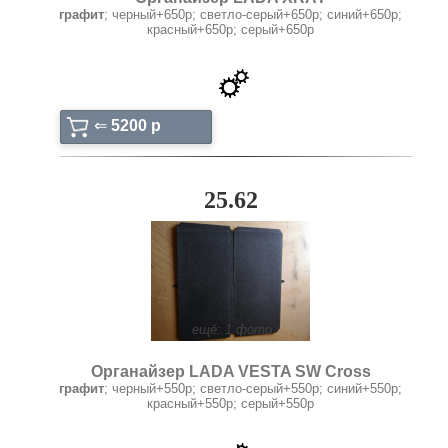
графит
; черный+650р; светло-серый+650р; синий+650р;
красный+650р; серый+650р
⇐
5200 p
25.62
ещё: 1 фото
Органайзер LADA VESTA SW Cross
графит
; черный+550р; светло-серый+550р; синий+550р;
красный+550р; серый+550р