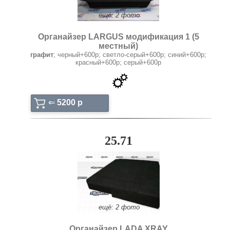
ещё: 2 фото
Органайзер LARGUS модификация 1 (5
местный)
графит
; черный+600р; светло-серый+600р; синий+600р;
красный+600р; серый+600р
⇐
5200 p
25.71
ещё: 2 фото
Органайзер LADA XRAY