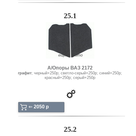
25.1
ещё: 1 фото
А/Опоры ВАЗ 2172
графит
; черный+250р; светло-серый+250р; синий+250р;
красный+250р; серый+250р
⇐
2050 p
25.2