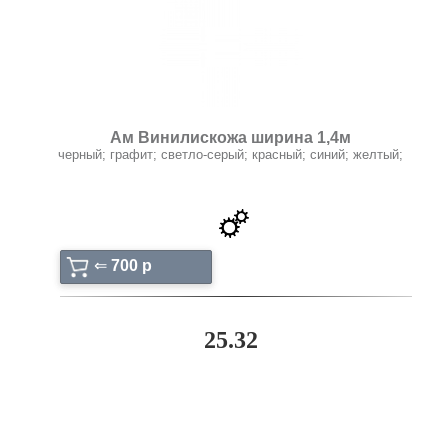
Ам Винилискожа ширина 1,4м
черный; графит; светло-серый; красный; синий; желтый;
⇐
700 p
25.32