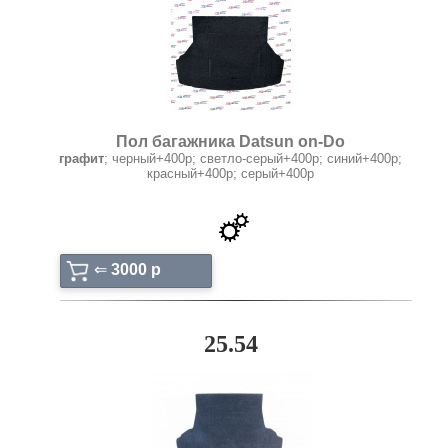
Пол багажника Datsun on-Do
графит
; черный+400р; светло-серый+400р; синий+400р;
красный+400р; серый+400р
⇐
3000 p
25.54