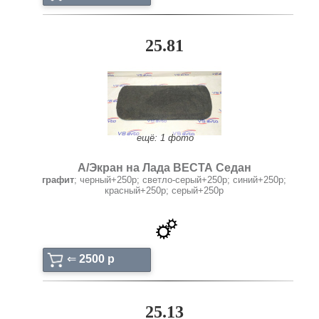
25.81
ещё: 1 фото
А/Экран на Лада ВЕСТА Седан
графит
; черный+250р; светло-серый+250р; синий+250р;
красный+250р; серый+250р
⇐
2500 p
25.13