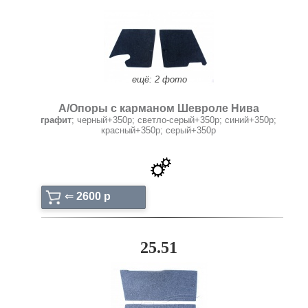
ещё: 2 фото
А/Опоры с карманом Шевроле Нива
графит
; черный+350р; светло-серый+350р; синий+350р;
красный+350р; серый+350р
⇐
2600 p
25.51