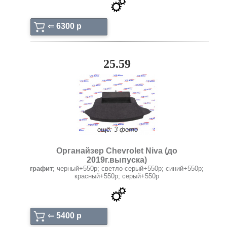
⇐
6300 p
25.59
ещё: 3 фото
Органайзер Chevrolet Niva (до
2019г.выпуска)
графит
; черный+550р; светло-серый+550р; синий+550р;
красный+550р; серый+550р
⇐
5400 p