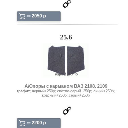
⇐
2050 p
25.6
ещё: 1 фото
А/Опоры с карманом ВАЗ 2108, 2109
графит
; черный+250р; светло-серый+250р; синий+250р;
красный+250р; серый+250р
⇐
2200 p