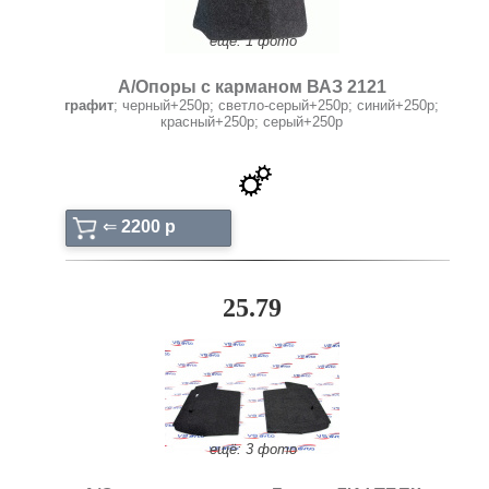
ещё: 1 фото
А/Опоры с карманом ВАЗ 2121
графит
; черный+250р; светло-серый+250р; синий+250р;
красный+250р; серый+250р
⇐
2200 p
25.79
ещё: 3 фото