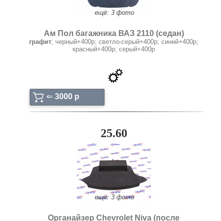
ещё: 3 фото
Ам Пол багажника ВАЗ 2110 (седан)
графит
; черный+400р; светло-серый+400р; синий+400р;
красный+400р; серый+400р
⇐
3000 p
25.60
ещё: 3 фото
Органайзер Chevrolet Niva (после