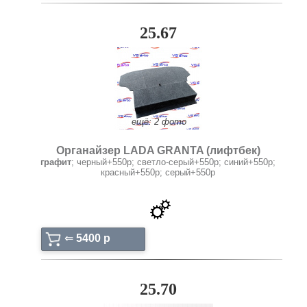
25.67
ещё: 2 фото
Органайзер LADA GRANTA (лифтбек)
графит
; черный+550р; светло-серый+550р; синий+550р;
красный+550р; серый+550р
⇐
5400 p
25.70