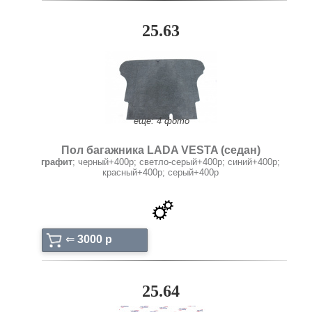
25.63
ещё: 4 фото
Пол багажника LADA VESTA (седан)
графит
; черный+400р; светло-серый+400р; синий+400р;
красный+400р; серый+400р
⇐
3000 p
25.64