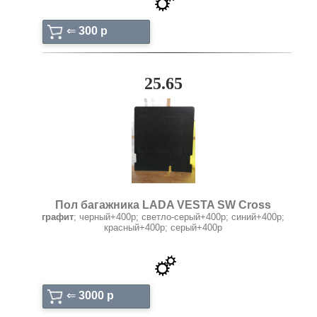
⇐
300 p
25.65
Пол багажника LADA VESTA SW Cross
графит
; черный+400р; светло-серый+400р; синий+400р;
красный+400р; серый+400р
⇐
3000 p