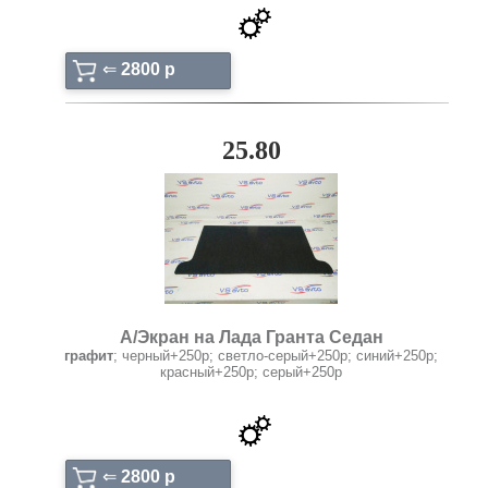
⇐
2800 p
25.80
А/Экран на Лада Гранта Седан
графит
; черный+250р; светло-серый+250р; синий+250р;
красный+250р; серый+250р
⇐
2800 p