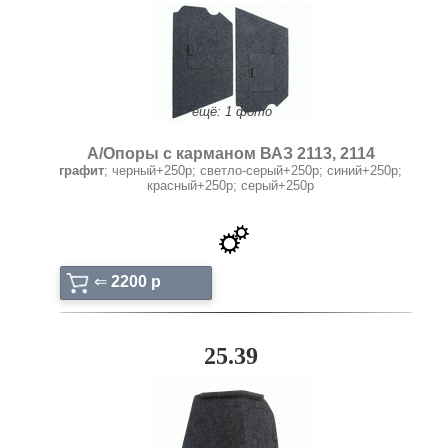
ещё: 1 фото
А/Опоры с карманом ВАЗ 2113, 2114
графит
; черный+250р; светло-серый+250р; синий+250р;
красный+250р; серый+250р
⇐
2200 p
25.39