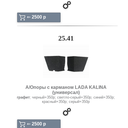
⇐
2500 p
25.41
А/Опоры с карманом LADA KALINA
(универсал)
графит
; черный+350р; светло-серый+350р; синий+350р;
красный+350р; серый+350р
⇐
2500 p