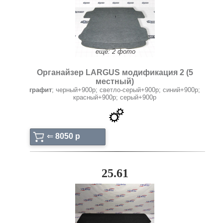
ещё: 2 фото
Органайзер LARGUS модификация 2 (5
местный)
графит
; черный+900р; светло-серый+900р; синий+900р;
красный+900р; серый+900р
⇐
8050 p
25.61