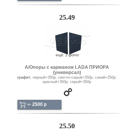
25.49
ещё: 1 фото
А/Опоры с карманом LADA ПРИОРА
(универсал)
графит
; черный+350р; светло-серый+350р; синий+250р;
красный+350р; серый+350р
⇐
2500 p
25.50