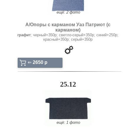
ещё: 2 фото
А/Опоры с карманом Уаз Патриот (с
карманом)
графит
; черный+350р; светло-серый+350р; синий+250р;
красный+350р; серый+350р
⇐
2650 p
25.12
ещё: 1 фото