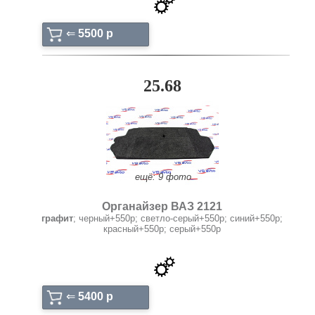
⇐
5500 p
25.68
ещё: 9 фото
Органайзер ВАЗ 2121
графит
; черный+550р; светло-серый+550р; синий+550р;
красный+550р; серый+550р
⇐
5400 p