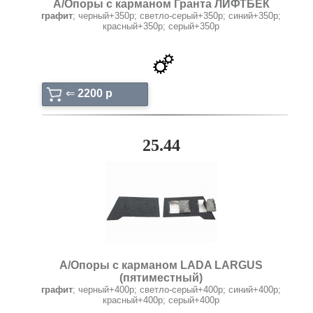
А/Опоры с карманом Гранта ЛИФТБЕК
графит
; черный+350р; светло-серый+350р; синий+350р;
красный+350р; серый+350р
⇐
2200 p
25.44
А/Опоры с карманом LADA LARGUS
(пятиместный)
графит
; черный+400р; светло-серый+400р; синий+400р;
красный+400р; серый+400р