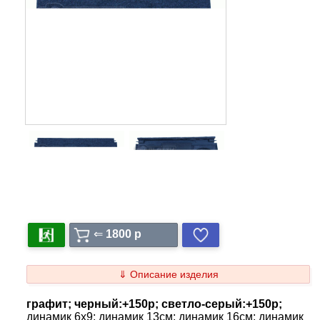
⇐
1800 p
⇓ Описание изделия
графит; черный:+150р; светло-серый:+150р;
динамик 6x9; динамик 13см; динамик 16см; динамик