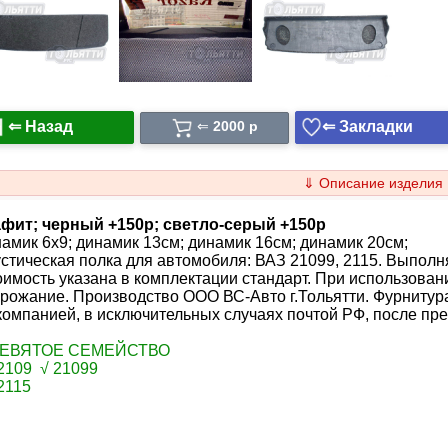
⇐ Назад
⇐ Закладки
⇐
2000 p
⇓ Описание изделия
афит; черный +150p; светло-серый +150р
амик 6x9; динамик 13см; динамик 16см; динамик 20см;
стическая полка для автомобиля: ВАЗ 21099, 2115. Выпол
имость указана в комплектации стандарт. При использован
рожание. Производство ООО ВС-Авто г.Тольятти. Фурнитура
компанией, в исключительных случаях почтой РФ, после пр
ДЕВЯТОЕ СЕМЕЙСТВО
2109 √ 21099
2115