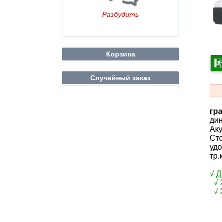
Разбудить
Корзина
Случайный заказ
гр
дин
Аку
Сто
удо
тр.
√ 
√ 
√ 