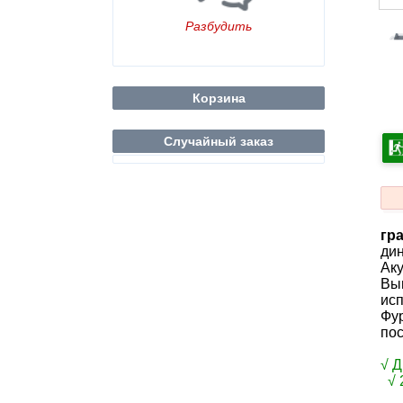
Разбудить
Корзина
Случайный заказ
гр
дин
Аку
Вып
исп
Фур
по
√ 
√ 