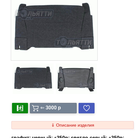
⇐
3000 p
⇓ Описание изделия
графит; черный: +350p; светло-серый: +350р;