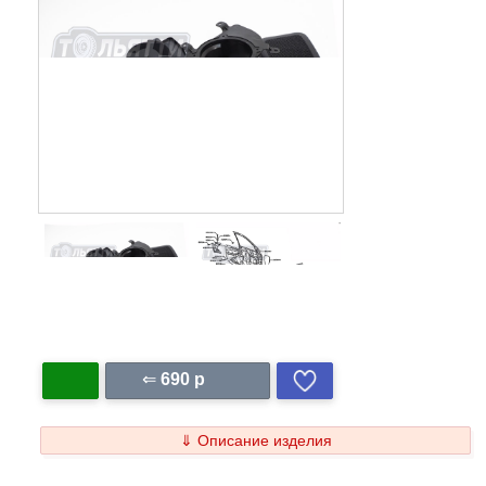
⇐
690 p
⇓ Описание изделия