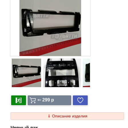
⇐
299 p
⇓ Описание изделия
Черный лак