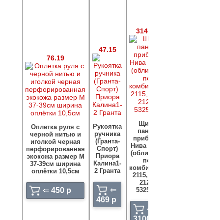
314.150
47.15
314.142
76.19
Щиток
Рукоятка
Кожух
Оплетка руля с
панели
ручника
облицовочны
черной нитью и
приборов
(Гранта-
вала руля
иголкой черная
Нива КОЖА
Спорт)
верх/низ цве
перфорированная
(облицовка
Приора
графит (серы
экокожа размер М
под
Калина1-
1118-3403070/
37-39см ширина
комбинации
2 Гранта
Калина1
оплётки 10,5см
2115, 2110)
21214-
⇐
⇐
950
⇐
450 p
5325124.
469 p
p
⇐
3100 p