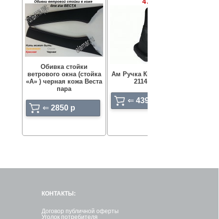
47.5
Обивка стойки
ветрового окна (стойка
Ам Ручка КПП ВАЗ 2113,
Ам Р
«А» ) черная кожа Веста
2114, 2115
Г
пара
⇐
439 p
⇐
2850 p
КОНТАКТЫ:
Договор публичной оферты
Уголок потребителя