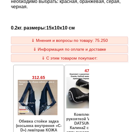
необходимо выбрать: красная, оранжевая, серая,
черная.
0.2кг. размеры:15x10x10 см
⇓ Мнения и вопросы по товару: 75.250
⇓ Информация по оплате и доставке
⇓ С этим товаром покупают:
47.39
312.65
Комплект кожа с
Руко
рукояткой Vesta хром на
Обивка стойки задка
DATSUN, Гранта,
(косынка внутрення «С-
под
Калина2 с троссовой
D») лев/прав КОЖА
рукоят