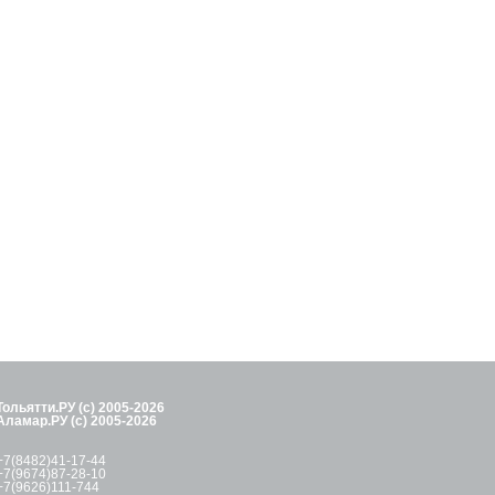
Тольятти.РУ (с) 2005-2026
Аламар.РУ (с) 2005-2026
+7(8482)41-17-44
+7(9674)87-28-10
+7(9626)111-744