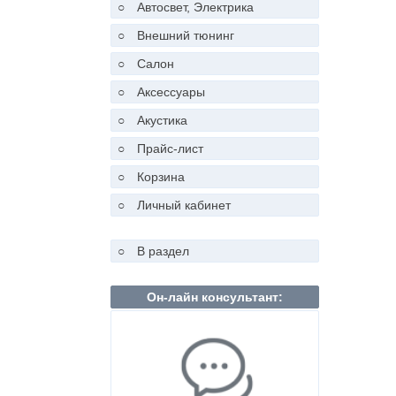
○
Автосвет, Электрика
○
Внешний тюнинг
○
Салон
○
Аксессуары
○
Акустика
○
Прайс-лист
○
Корзина
○
Личный кабинет
○
В раздел
Он-лайн консультант: