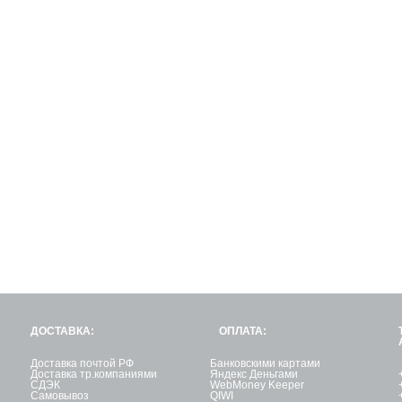
ДОСТАВКА:
ОПЛАТА:
Доставка почтой РФ
Банковскими картами
Доставка тр.компаниями
Яндекс Деньгами
СДЭК
WebMoney Keeper
Самовывоз
QIWI