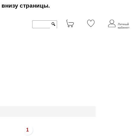
 внизу страницы.
🔍
Личный
кабинет
1